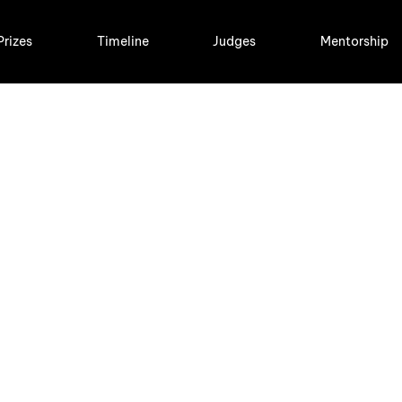
Prizes
Timeline
Judges
Mentorship
Nam Japan
thon 2025