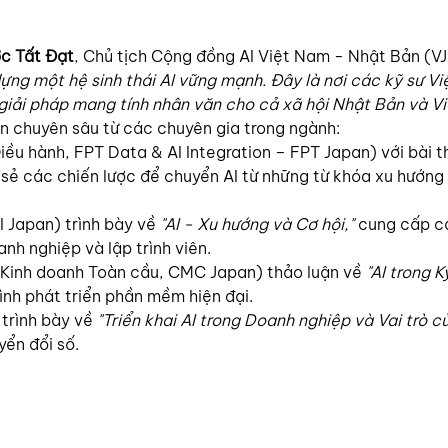
c Tất Đạt
, Chủ tịch Cộng đồng AI Việt Nam - Nhật Bản (VJ
dựng một hệ sinh thái AI vững mạnh. Đây là nơi các kỹ sư Việ
giải pháp mang tính nhân văn cho cả xã hội Nhật Bản và V
n chuyên sâu từ các chuyên gia trong ngành:
iều hành, FPT Data & AI Integration – FPT Japan) với bài t
 sẻ các chiến lược để chuyển AI từ những từ khóa xu hướng
 Japan) trình bày về 
"AI - Xu hướng và Cơ hội,"
 cung cấp cá
anh nghiệp và lập trình viên.
 Kinh doanh Toàn cầu, CMC Japan) thảo luận về 
"AI trong 
ình phát triển phần mềm hiện đại.
trình bày về 
"Triển khai AI trong Doanh nghiệp và Vai trò c
yển đổi số.