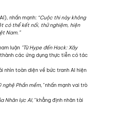
AI), nhấn mạnh: 
“Cuộc thi này không 
t có thể kết nối, thử nghiệm, hiện 
iệt Nam.”
ham luận 
"Từ Hype đến Hack: Xây 
 thành các ứng dụng thực tiễn có tác 
i nhìn toàn diện về bức tranh AI hiện 
Kỹ nghệ Phần mềm,"
 nhấn mạnh vai trò 
ủa Nhân lực AI,"
 khẳng định nhân tài 