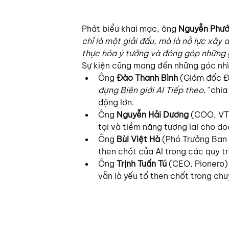
Phát biểu khai mạc, ông 
Nguyễn Phướ
chỉ là một giải đấu, mà là nỗ lực xây 
thực hóa ý tưởng và đóng góp những 
Sự kiện cũng mang đến những góc nhì
Ông 
Đào Thanh Bình
 (Giám đốc Đ
dựng Biên giới AI Tiếp theo,"
 chia
động lớn.
Ông 
Nguyễn Hải Dương
 (COO, VTI
tại và tiềm năng tương lai cho do
Ông 
Bùi Việt Hà
 (Phó Trưởng Ban
then chốt của AI trong các quy tr
Ông 
Trịnh Tuấn Tú
 (CEO, Pionero) 
vẫn là yếu tố then chốt trong chu