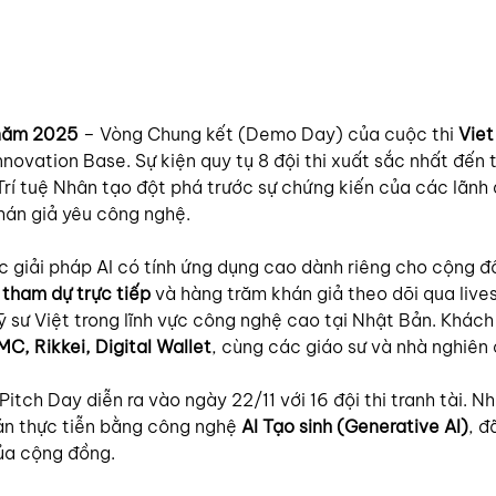
 năm 2025
 – Vòng Chung kết (Demo Day) của cuộc thi 
Vie
Innovation Base. Sự kiện quy tụ 8 đội thi xuất sắc nhất đế
Trí tuệ Nhân tạo đột phá trước sự chứng kiến của các lãnh
hán giả yêu công nghệ.
c giải pháp AI có tính ứng dụng cao dành riêng cho cộng đ
tham dự trực tiếp
 và hàng trăm khán giả theo dõi qua liv
sư Việt trong lĩnh vực công nghệ cao tại Nhật Bản. Khách
C, Rikkei, Digital Wallet
, cùng các giáo sư và nhà nghiên c
itch Day diễn ra vào ngày 22/11 với 16 đội thi tranh tài. N
oán thực tiễn bằng công nghệ 
AI Tạo sinh (Generative AI)
, đ
của cộng đồng.