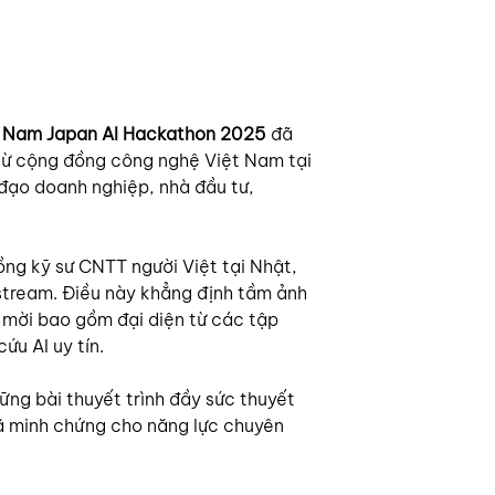
t Nam Japan AI Hackathon 2025
 đã 
n từ cộng đồng công nghệ Việt Nam tại 
 đạo doanh nghiệp, nhà đầu tư, 
ồng kỹ sư CNTT người Việt tại Nhật, 
estream. Điều này khẳng định tầm ảnh 
 mời bao gồm đại diện từ các tập 
ứu AI uy tín.
hững bài thuyết trình đầy sức thuyết 
ã minh chứng cho năng lực chuyên 